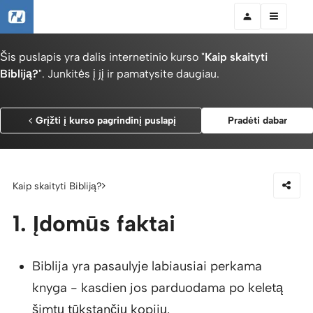
Šis puslapis yra dalis internetinio kurso "
Kaip skaityti
Bibliją?
". Junkitės į jį ir pamatysite daugiau.
Grįžti į kurso pagrindinį puslapį
Pradėti dabar
Kaip skaityti Bibliją?
1. Įdomūs faktai
Biblija yra pasaulyje labiausiai perkama
knyga - kasdien jos parduodama po keletą
šimtų tūkstančių kopijų.