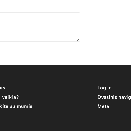
us
Log in
i veikia?
Dvasinis navig
ekite su mumis
Meta