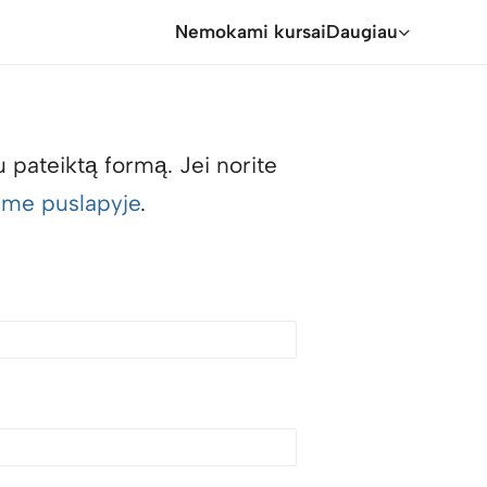
Nemokami kursai
Daugiau
pateiktą formą. Jei norite
ame puslapyje
.