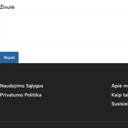
Žinutė
Siųsti
Naudojimo Sąlygos
Apie m
Privatumo Politika
Kaip ta
Susisi