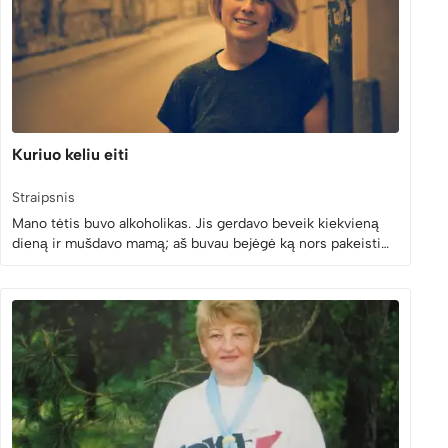
Kuriuo keliu eiti
Straipsnis
Mano tėtis buvo alkoholikas. Jis gerdavo beveik kiekvieną
dieną ir mušdavo mamą; aš buvau bejėgė ką nors pakeisti…