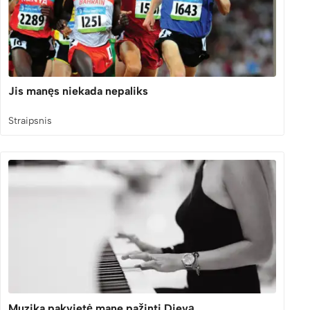
Jis manęs niekada nepaliks
Straipsnis
Muzika pakvietė mane pažinti Dievą