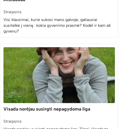
Straipsnis
Visi klausimai, kurie sukosi mano galvoje, galiausiai
susitelkė į vieną : kokia gyvenimo prasmė? Kodėl ir kam aš
gyvenu?
Visada norėjau susirgti nepagydoma liga
Straipsnis
Visada norėjau susirgti nepagydoma liga. Tikrai. Visada to