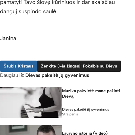
pamatyti Tavo šlovę kūriniuos Ir dar skaisčiau
danguj suspindo saulė.
Janina
Šaukis Kristaus
Ženkite 3-ią žingsnį: Pokalbis su Dievu
Daugiau iš:
Dievas pakeitė jų gyvenimus
Muzika pakvietė mane pažinti
Dievą
Dievas pakeitė jų gyvenimus
Straipsnis
Lauryno istorija (video)