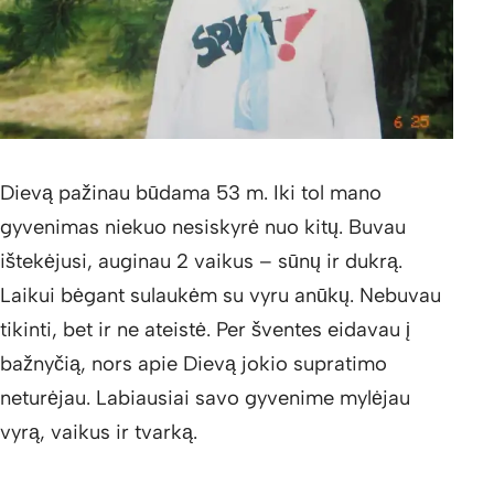
Dievą pažinau būdama 53 m. Iki tol mano
gyvenimas niekuo nesiskyrė nuo kitų. Buvau
ištekėjusi, auginau 2 vaikus – sūnų ir dukrą.
Laikui bėgant sulaukėm su vyru anūkų. Nebuvau
tikinti, bet ir ne ateistė. Per šventes eidavau į
bažnyčią, nors apie Dievą jokio supratimo
neturėjau. Labiausiai savo gyvenime mylėjau
vyrą, vaikus ir tvarką.