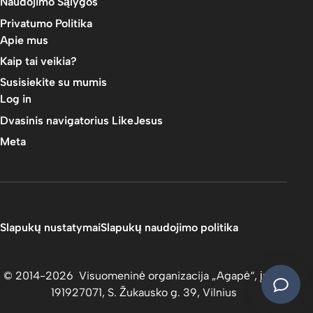
Naudojimo Sąlygos
Privatumo Politika
Apie mus
Kaip tai veikia?
Susisiekite su mumis
Log in
Dvasinis navigatorius LikeJesus
Meta
Slapukų nustatymai
Slapukų naudojimo politika
© 2014-2026 Visuomeninė organizacija „Agapė“, įm.k.
191927071, S. Žukausko g. 39, Vilnius