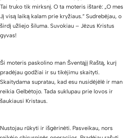
Tai truko tik mirksnį. O ta moteris ištarė: „O mes
Jį visą laiką kalam prie kryžiaus.“ Sudrebėjau, o
širdį užliejo šiluma. Suvokiau – Jėzus Kristus
gyvas!
Ši moteris paskolino man Šventąjį Raštą, kurį
pradėjau godžiai ir su tikėjimu skaityti.
Skaitydama supratau, kad esu nusidėjėlė ir man
reikia Gelbėtojo. Tada suklupau prie lovos ir
šaukiausi Kristaus.
Nustojau rūkyti ir išgėrinėti. Pasveikau, nors
reikėjo chirurginės operacijos. Pradėjau rašyti