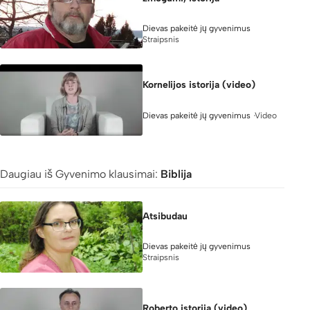
Dievas pakeitė jų gyvenimus
Straipsnis
Kornelijos istorija (video)
Video
Dievas pakeitė jų gyvenimus
Daugiau iš Gyvenimo klausimai:
Biblija
Atsibudau
Dievas pakeitė jų gyvenimus
Straipsnis
Roberto istorija (video)