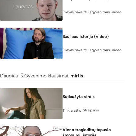
Video
Dievas pakeitė jų gyvenimus
8:20
Sauliaus istorija (video)
Video
Dievas pakeitė jų gyvenimus
Daugiau iš Gyvenimo klausimai:
mirtis
Sudaužyta širdis
Straipsnis
Tinklaraštis
Vieno troglodito, tapusio
žmogumi, istorija