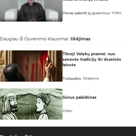
Video
Dievas pakeitė jų gyvenimus
4:56
Daugiau iš Gyvenimo klausimai:
tikėjimas
Tikroji Velykų prasmė: nuo
senovės tradicijų iki dvasinės
laisvės
Straipsnis
Tinklaraštis
Sūnus palaidūnas
Video
5:04