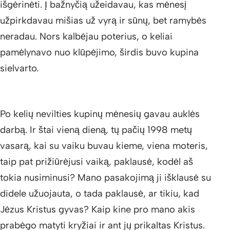
išgėrinėti. Į bažnyčią užeidavau, kas mėnesį
užpirkdavau mišias už vyrą ir sūnų, bet ramybės
neradau. Nors kalbėjau poterius, o keliai
pamėlynavo nuo klūpėjimo, širdis buvo kupina
sielvarto.
Po kelių nevilties kupinų mėnesių gavau auklės
darbą. Ir štai vieną dieną, tų pačių 1998 metų
vasarą, kai su vaiku buvau kieme, viena moteris,
taip pat prižiūrėjusi vaiką, paklausė, kodėl aš
tokia nusiminusi? Mano pasakojimą ji išklausė su
didele užuojauta, o tada paklausė, ar tikiu, kad
Jėzus Kristus gyvas? Kaip kine pro mano akis
prabėgo matyti kryžiai ir ant jų prikaltas Kristus.