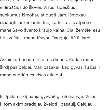
eilėraščius Jo šlovei. Visus rūpesčius ir
sunkumus išmokau atiduoti Jam. Išmokau
džiaugtis ir tenkintis tuo, ką turiu. Jis atpirko
mane Savo švento kraujo kaina. Čia, žemėje, esu
tik svečias, mano tėvynė Danguje. Ačiū Jam!
Aš niekad nepamiršiu tos dienos, Kada į mano
širdį pasibeldei. Man pasakei, kad gyvas Tu Esi Ir
mano nuodėmes visas atleidai.
Ir tą akimirką nauja gyvybė gimė manyje, Visai
kitom akim pradėjau žvelgti į pasaulį. Galėjau