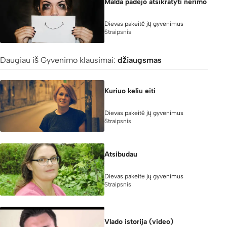
Malda padėjo atsikratyti nerimo
Dievas pakeitė jų gyvenimus
Straipsnis
Daugiau iš Gyvenimo klausimai:
džiaugsmas
Kuriuo keliu eiti
Dievas pakeitė jų gyvenimus
Straipsnis
Atsibudau
Dievas pakeitė jų gyvenimus
Straipsnis
Vlado istorija (video)