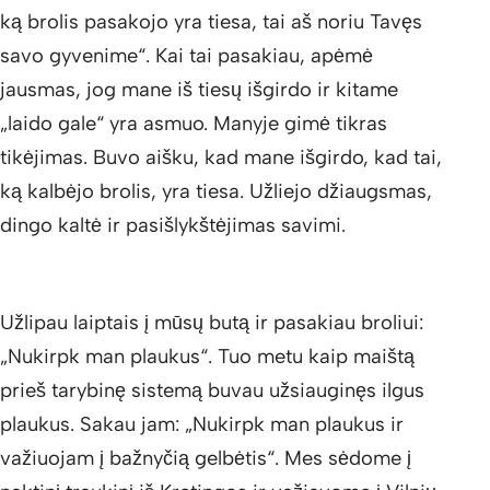
ką brolis pasakojo yra tiesa, tai aš noriu Tavęs
savo gyvenime“. Kai tai pasakiau, apėmė
jausmas, jog mane iš tiesų išgirdo ir kitame
„laido gale“ yra asmuo. Manyje gimė tikras
tikėjimas. Buvo aišku, kad mane išgirdo, kad tai,
ką kalbėjo brolis, yra tiesa. Užliejo džiaugsmas,
dingo kaltė ir pasišlykštėjimas savimi.
Užlipau laiptais į mūsų butą ir pasakiau broliui:
„Nukirpk man plaukus“. Tuo metu kaip maištą
prieš tarybinę sistemą buvau užsiauginęs ilgus
plaukus. Sakau jam: „Nukirpk man plaukus ir
važiuojam į bažnyčią gelbėtis“. Mes sėdome į