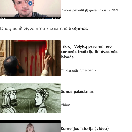
Video
Dievas pakeitė jų gyvenimus
Daugiau iš Gyvenimo klausimai:
tikėjimas
Tikroji Velykų prasmė: nuo
senovės tradicijų iki dvasinės
laisvės
Straipsnis
Tinklaraštis
Sūnus palaidūnas
Video
5:04
Kornelijos istorija (video)