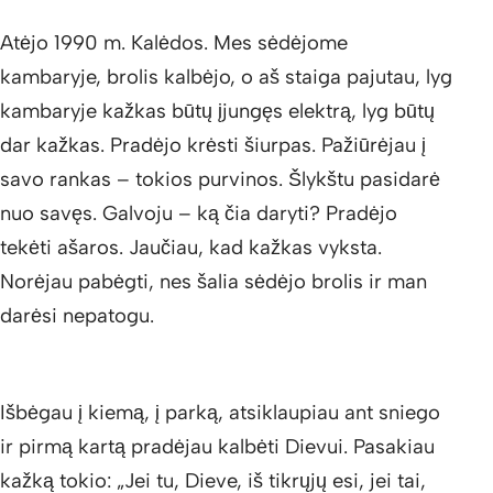
Atėjo 1990 m. Kalėdos. Mes sėdėjome
kambaryje, brolis kalbėjo, o aš staiga pajutau, lyg
kambaryje kažkas būtų įjungęs elektrą, lyg būtų
dar kažkas. Pradėjo krėsti šiurpas. Pažiūrėjau į
savo rankas – tokios purvinos. Šlykštu pasidarė
nuo savęs. Galvoju – ką čia daryti? Pradėjo
tekėti ašaros. Jaučiau, kad kažkas vyksta.
Norėjau pabėgti, nes šalia sėdėjo brolis ir man
darėsi nepatogu.
Išbėgau į kiemą, į parką, atsiklaupiau ant sniego
ir pirmą kartą pradėjau kalbėti Dievui. Pasakiau
kažką tokio: „Jei tu, Dieve, iš tikrųjų esi, jei tai,