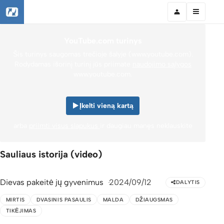
YouTube.com turinys
Šis turinys saugomas trečioje šalyje (www.youtube.com).
Rodydamas išorinį turinį jūs priimate
naudojimo sąlygos
www.youtube.com.
Įkelti vieną kartą
arba
priimti visus slapukus
ir daugiau manęs neklauskite
Sauliaus istorija (video)
Dievas pakeitė jų gyvenimus
2024/09/12
DALYTIS
MIRTIS
DVASINIS PASAULIS
MALDA
DŽIAUGSMAS
TIKĖJIMAS