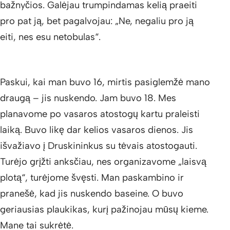
bažnyčios. Galėjau trumpindamas kelią praeiti
pro pat ją, bet pagalvojau: „Ne, negaliu pro ją
eiti, nes esu netobulas“.
Paskui, kai man buvo 16, mirtis pasiglemžė mano
draugą – jis nuskendo. Jam buvo 18. Mes
planavome po vasaros atostogų kartu praleisti
laiką. Buvo likę dar kelios vasaros dienos. Jis
išvažiavo į Druskininkus su tėvais atostogauti.
Turėjo grįžti anksčiau, nes organizavome „laisvą
plotą“, turėjome švęsti. Man paskambino ir
pranešė, kad jis nuskendo baseine. O buvo
geriausias plaukikas, kurį pažinojau mūsų kieme.
Mane tai sukrėtė.