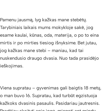
Pamenu jausmą, lyg kažkas mane stebėtų.
Tarybiniais laikais mums mokykloje sakė, jog
esame kaulai, kūnas, oda, materija, o po to eina
mirtis ir po mirties tiesiog išnyksime. Bet jutau,
jog kažkas mane stebi – maniau, kad tai
nuskendusio draugo dvasia. Nuo tada prasidėjo
ieškojimas.
Viena supratau – gyvenimas gali baigtis 18 metų,
o man buvo 16. Supratau, kad turbūt egzistuoja
kažkoks dvasinis pasaulis. Pasidariau jautresnis.
Pradėjau skaityti apie jogą, miegoti ant grindų