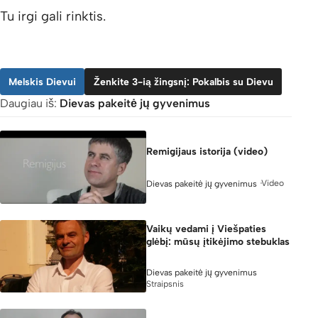
Tu irgi gali rinktis.
Melskis Dievui
Ženkite 3-ią žingsnį: Pokalbis su Dievu
Daugiau iš:
Dievas pakeitė jų gyvenimus
Remigijaus istorija (video)
Video
Dievas pakeitė jų gyvenimus
Vaikų vedami į Viešpaties
glėbį: mūsų įtikėjimo stebuklas
Dievas pakeitė jų gyvenimus
Straipsnis