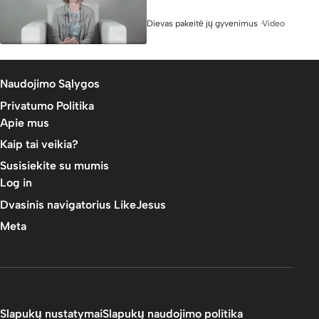
Video
Dievas pakeitė jų gyvenimus
Naudojimo Sąlygos
Privatumo Politika
Apie mus
Kaip tai veikia?
Susisiekite su mumis
Log in
Dvasinis navigatorius LikeJesus
Meta
Slapukų nustatymai
Slapukų naudojimo politika