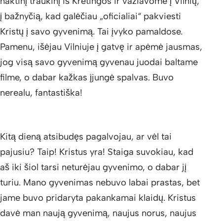
naktinį traukinį iš Kretingos ir važiavome į Vilnių,
į bažnyčią, kad galėčiau „oficialiai“ pakviesti
Kristų į savo gyvenimą. Tai įvyko pamaldose.
Pamenu, išėjau Vilniuje į gatvę ir apėmė jausmas,
jog visą savo gyvenimą gyvenau juodai baltame
filme, o dabar kažkas įjungė spalvas. Buvo
nerealu, fantastiška!
Kitą dieną atsibudęs pagalvojau, ar vėl tai
pajusiu? Taip! Kristus yra! Staiga suvokiau, kad
aš iki šiol tarsi neturėjau gyvenimo, o dabar jį
turiu. Mano gyvenimas nebuvo labai prastas, bet
jame buvo pridaryta pakankamai klaidų. Kristus
davė man naują gyvenimą, naujus norus, naujus