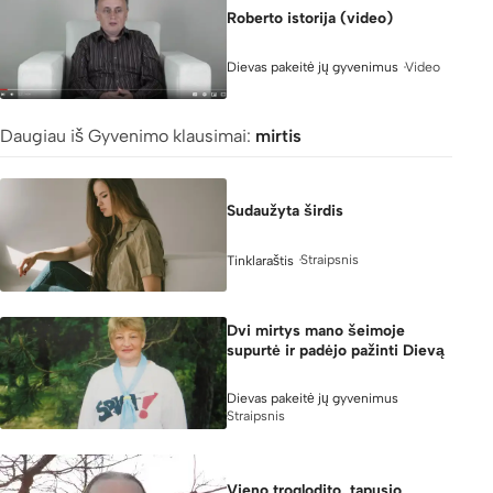
Roberto istorija (video)
Video
Dievas pakeitė jų gyvenimus
4:56
Daugiau iš Gyvenimo klausimai:
mirtis
Sudaužyta širdis
Straipsnis
Tinklaraštis
Dvi mirtys mano šeimoje
supurtė ir padėjo pažinti Dievą
Dievas pakeitė jų gyvenimus
Straipsnis
Vieno troglodito, tapusio