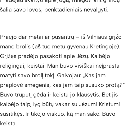
šalia savo lovos, penktadieniais nevalgyti.
Praėjo dar metai ar pusantrų – iš Vilniaus grįžo
mano brolis (aš tuo metu gyvenau Kretingoje).
Grįžęs pradėjo pasakoti apie Jėzų. Kalbėjo
religingai, keistai. Man buvo visiškai neįprasta
matyti savo brolį tokį. Galvojau: „Kas jam
praplovė smegenis, kas jam taip susuko protą?“
Buvo truputį gėda ir keista jo klausytis. Bet jis
kalbėjo taip, lyg būtų vakar su Jėzumi Kristumi
susitikęs. Ir tikėjo viskuo, ką man sakė. Buvo
keista.