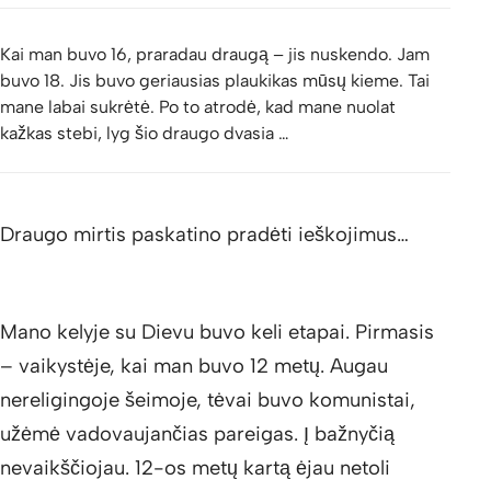
Kai man buvo 16, praradau draugą – jis nuskendo. Jam
buvo 18. Jis buvo geriausias plaukikas mūsų kieme. Tai
mane labai sukrėtė. Po to atrodė, kad mane nuolat
kažkas stebi, lyg šio draugo dvasia …
Draugo mirtis paskatino pradėti ieškojimus…
Mano kelyje su Dievu buvo keli etapai. Pirmasis
– vaikystėje, kai man buvo 12 metų. Augau
nereligingoje šeimoje, tėvai buvo komunistai,
užėmė vadovaujančias pareigas. Į bažnyčią
nevaikščiojau. 12-os metų kartą ėjau netoli