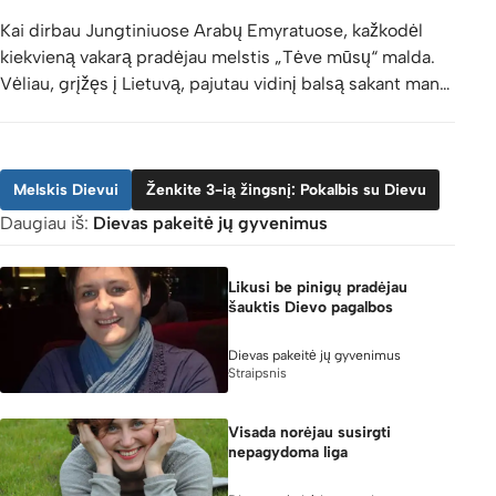
Kai dirbau Jungtiniuose Arabų Emyratuose, kažkodėl
kiekvieną vakarą pradėjau melstis „Tėve mūsų“ malda.
Vėliau, grįžęs į Lietuvą, pajutau vidinį balsą sakant man…
Melskis Dievui
Ženkite 3-ią žingsnį: Pokalbis su Dievu
Daugiau iš:
Dievas pakeitė jų gyvenimus
Likusi be pinigų pradėjau
šauktis Dievo pagalbos
Dievas pakeitė jų gyvenimus
Straipsnis
Visada norėjau susirgti
nepagydoma liga