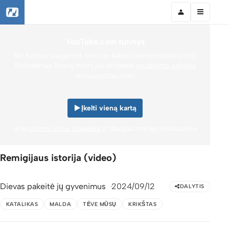
YouTube.com turinys
Šis turinys saugomas trečioje šalyje (www.youtube.com).
Rodydamas išorinį turinį jūs priimate
naudojimo sąlygos
www.youtube.com.
Įkelti vieną kartą
arba
priimti visus slapukus
ir daugiau manęs neklauskite
Remigijaus istorija (video)
Dievas pakeitė jų gyvenimus
2024/09/12
DALYTIS
KATALIKAS
MALDA
TĖVE MŪSŲ
KRIKŠTAS