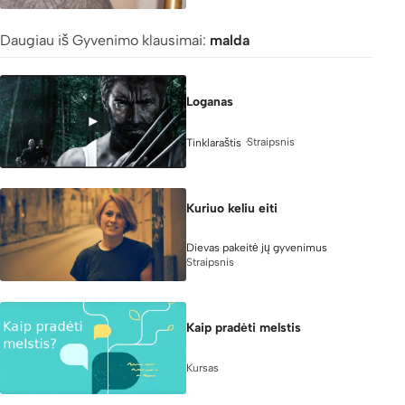
Daugiau iš Gyvenimo klausimai:
malda
Loganas
Straipsnis
Tinklaraštis
Kuriuo keliu eiti
Dievas pakeitė jų gyvenimus
Straipsnis
Kaip pradėti melstis
Kursas