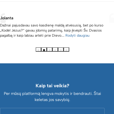
Jolanta
Dažnai pajusdavau savo kasdienę maldą atvėsusią, bet po kurso
„Kodėl Jėzus?“ gavau įdomių patarimų, kaip įkvėpti Šv. Dvasios
pagalbą ir kaip labiau artėti prie Dievo....
Rodyti daugiau
Kaip tai veikia?
Per mūsų platformą lengva mokytis ir bendrauti. Štai
keletas jos savybių.