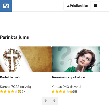
Prisijunkite
Parinkta jums
Išt
Kur
Kodėl Jėzus?
Anoniminiai pokalbiai
Kursas 7022 dalyvių
Kursas 943 dalyviai
(59)
(658)