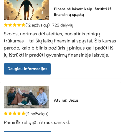
Finansinė laisvė: kaip ištrūkti iš
finansinių spąstų
(12 apžvalgų)
722 dalyvių
Skolos, nerimas dėl ateities, nuolatinis pinigų
trūkumas – tai šių laikų finansiniai spąstai. Šis kursas
parodo, kaip biblinis požiūris į pinigus gali padėti iš
jų ištrūkti ir pradėti gyvenimą finansinėje laisvėje.
Daugiau informacijos
Atvirai: Jėzus
(2 apžvalgų)
Pamiršk religiją. Atrask santykį.