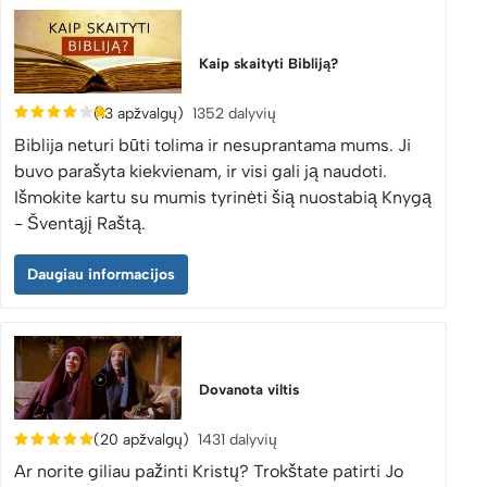
Kaip skaityti Bibliją?
(13 apžvalgų)
1352 dalyvių
Biblija neturi būti tolima ir nesuprantama mums. Ji
buvo parašyta kiekvienam, ir visi gali ją naudoti.
Išmokite kartu su mumis tyrinėti šią nuostabią Knygą
- Šventąjį Raštą.
Daugiau informacijos
Dovanota viltis
(20 apžvalgų)
1431 dalyvių
Ar norite giliau pažinti Kristų? Trokštate patirti Jo