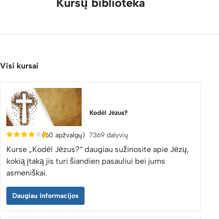
Kursų biblioteka
Visi kursai
Kodėl Jėzus?
(60 apžvalgų)
7369 dalyvių
Kurse „Kodėl Jėzus?“ daugiau sužinosite apie Jėzų,
kokią įtaką jis turi šiandien pasauliui bei jums
asmeniškai.
Daugiau informacijos