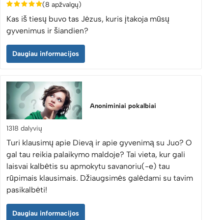
(8 apžvalgų)
Kas iš tiesų buvo tas Jėzus, kuris įtakoja mūsų
gyvenimus ir šiandien?
Daugiau informacijos
Anoniminiai pokalbiai
1318 dalyvių
Turi klausimų apie Dievą ir apie gyvenimą su Juo? O
gal tau reikia palaikymo maldoje? Tai vieta, kur gali
laisvai kalbėtis su apmokytu savanoriu(-e) tau
rūpimais klausimais. Džiaugsimės galėdami su tavim
pasikalbėti!
Daugiau informacijos