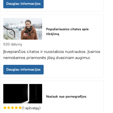
Daugiau informacijos
Populiariausios citatos apie
tikėjimą
520 dalyvių
Įkvepiančios citatos ir nuostabios nuotraukos. Įvairios
nemokamos priemonės jūsų dvasiniam augimui.
Daugiau informacijos
Nusisuk nuo pornografijos
(1 apžvalgų)