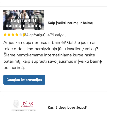
Kaip įveikti nerimą ir baimę
(34 apžvalgų)
479 dalyvių
Ar jus kamuoja nerimas ir baimė? Gal šie jausmai
tokie dideli, kad paralyžiuoja jūsų kasdienę veiklą?
Šiame nemokamame internetiniame kurse rasite
patarimų, kaip suprasti savo jausmus ir įveikti baimę
bei nerimą.
Daugiau informacijos
Kas iš tiesų buvo Jėzus?