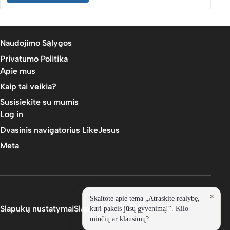
Naudojimo Sąlygos
Privatumo Politika
Apie mus
Kaip tai veikia?
Susisiekite su mumis
Log in
Dvasinis navigatorius LikeJesus
Meta
Slapukų nustatymai
Slapukų naudojimo politika