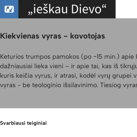
Kiekvienas vyras - kovotojas
Keturios trumpos pamokos (po ~15 min.) apie k
dažniausiai lieka vieni – ir apie tai, kas iš tikr
kuris keičia vyrus, ir atrasi, kodėl vyrų grupei
vyras - be teologinio išsilavinimo. Tiesiog vyr
Svarbiausi teiginiai