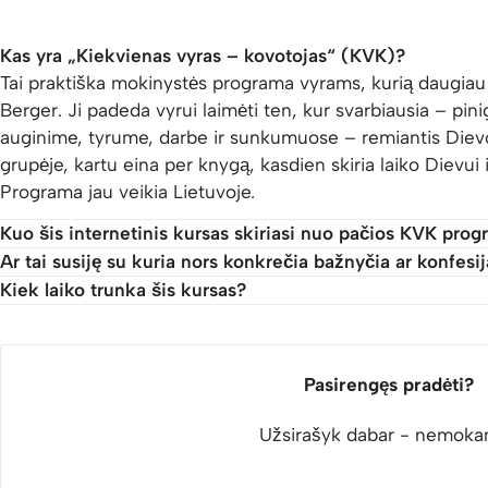
Kas yra „Kiekvienas vyras – kovotojas“ (KVK)?
Tai praktiška mokinystės programa vyrams, kurią daugiau
Berger. Ji padeda vyrui laimėti ten, kur svarbiausia – pin
auginime, tyrume, darbe ir sunkumuose – remiantis Dievo
grupėje, kartu eina per knygą, kasdien skiria laiko Dievui i
Programa jau veikia Lietuvoje.
Kuo šis internetinis kursas skiriasi nuo pačios KVK pro
Ar tai susiję su kuria nors konkrečia bažnyčia ar konfesi
Kiek laiko trunka šis kursas?
Pasirengęs pradėti?
Užsirašyk dabar - nemoka