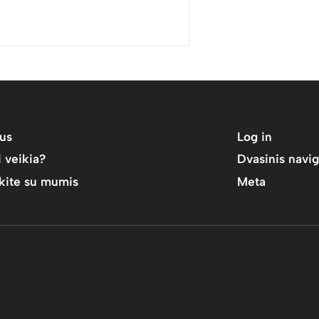
us
Log in
i veikia?
Dvasinis navig
ekite su mumis
Meta