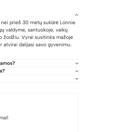
 nei prieš 30 metų sukūrė Lonnie
igų valdyme, santuokoje, vaikų
 žodžiu. Vyrai susitinka mažoje
r atvirai dalijasi savo gyvenimu.
gramos?
ja?
mai!