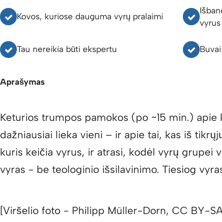
Išban
Kovos, kuriose dauguma vyrų pralaimi
vyrus
Tau nereikia būti ekspertu
Buvai
Aprašymas
Keturios trumpos pamokos (po ~15 min.) apie k
dažniausiai lieka vieni – ir apie tai, kas iš tikr
kuris keičia vyrus, ir atrasi, kodėl vyrų grupei
vyras - be teologinio išsilavinimo. Tiesiog vyr
[Viršelio foto - Philipp Müller-Dorn, CC BY-S