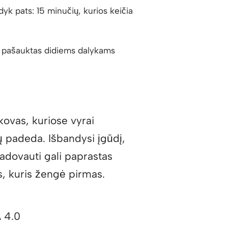
dyk pats: 15 minučių, kurios keičia
 pašauktas didiems dalykams
ovas, kuriose vyrai
ųjų padeda. Išbandysi įgūdį,
 vadovauti gali paprastas
as, kuris žengė pirmas.
A 4.0