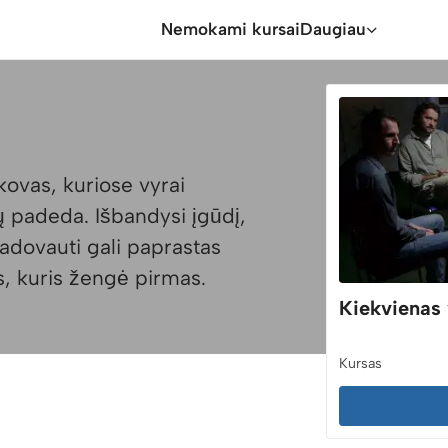
Nemokami kursai
Daugiau
ovas, kuriose vyrai
ųjų padeda. Išbandysi įgūdį,
 vadovauti gali paprastas
as, kuris žengė pirmas.
Kiekvienas 
Kursas