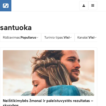
santuoka
Rūšiavimas:
Populiarus
Turinio tipas:
Visi
Kanalai:
Visi
Įv
Neištikimybės žmonai ir paleistuvystės rezultatas –
skyrybos