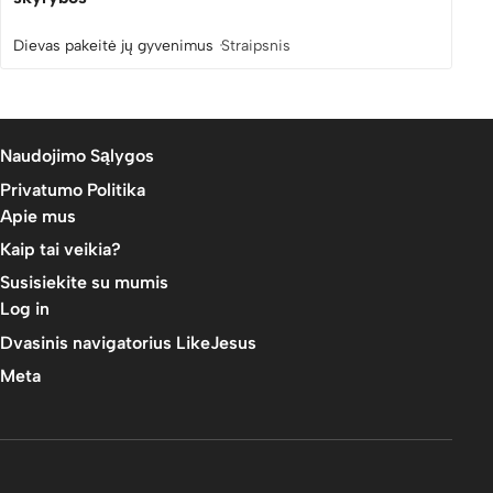
Dievas pakeitė jų gyvenimus
Straipsnis
Naudojimo Sąlygos
Privatumo Politika
Apie mus
Kaip tai veikia?
Susisiekite su mumis
Log in
Dvasinis navigatorius LikeJesus
Meta