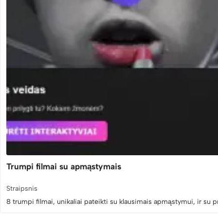
Trumpi filmai su apmąstymais
Straipsnis
8 trumpi filmai, unikaliai pateikti su klausimais apmąstymui, ir su p