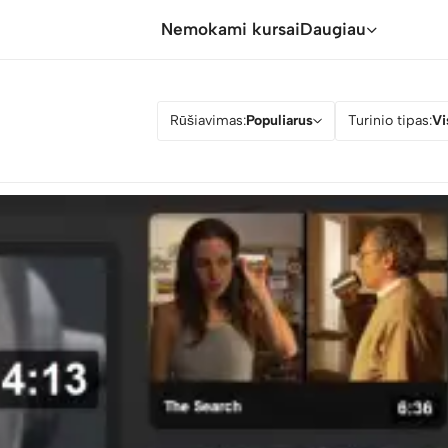
Nemokami kursai
Daugiau
Rūšiavimas:
Populiarus
Turinio tipas:
Vi