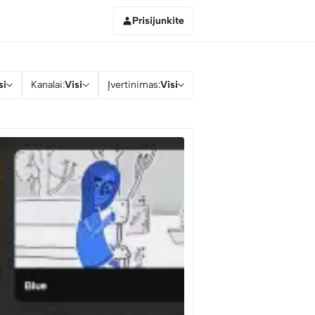
Prisijunkite
si
Kanalai:
Visi
Įvertinimas:
Visi