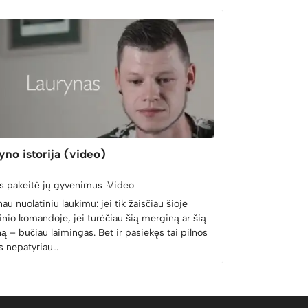
yno istorija (video)
s pakeitė jų gyvenimus
Video
au nuolatiniu laukimu: jei tik žaisčiau šioje
inio komandoje, jei turėčiau šią merginą ar šią
ą – būčiau laimingas. Bet ir pasiekęs tai pilnos
s nepatyriau…