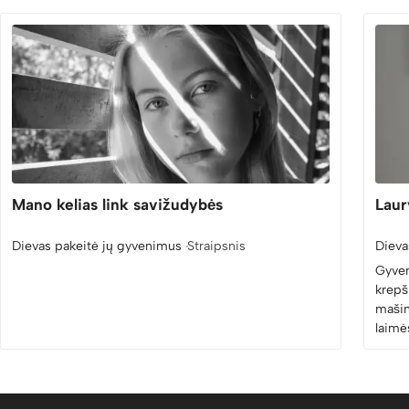
8:20
Mano kelias link savižudybės
Laur
Dievas pakeitė jų gyvenimus
Dieva
Straipsnis
Gyven
krepš
mašin
laimė