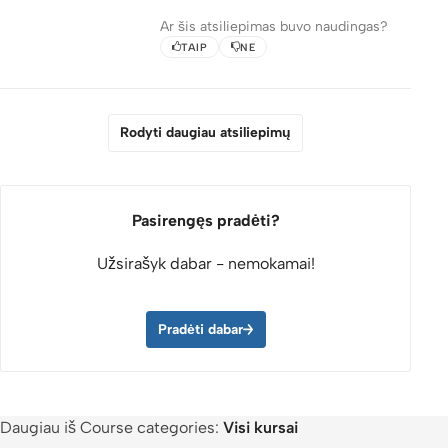
sielovadininkė Odeta1. Gera buvo eiti kartu su ja šiuo
Ar šis atsiliepimas buvo naudingas?
kursu.
TAIP
NE
Manau, kad aš dar labiau įsigilinau į tikėjimo prasmę ir
pradėjau dar labiau suprasti, kad bendravimas su Dievu
yra man labai svarbus.
Rodyti daugiau atsiliepimų
Pasirengęs pradėti?
Užsirašyk dabar - nemokamai!
Pradėti dabar
Daugiau iš Course categories:
Visi kursai