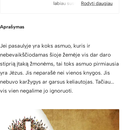
labiau sustiprina
Rodyti daugiau
kursą.Dėkoju visiems, kurie
parengė šį Dievo aiškumo
įrankį žmonėms.
Aprašymas
Jei pasaulyje yra koks asmuo, kuris ir
nebevaikščiodamas šioje žemėje vis dar daro
stiprią įtaką žmonėms, tai toks asmuo pirmiausia
yra Jėzus. Jis neparašė nei vienos knygos. Jis
nebuvo karžygys ar garsus keliautojas. Tačiau...
vis vien negalime jo ignoruoti.