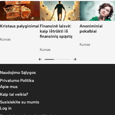
Kristaus palyginimai
Finansinė laisvė:
Anoniminiai
kaip ištrūkti iš
pokalbiai
finansinių spąstų
Kursas
Kursas
Kursas
Naudojimo Sąlygos
Privatumo Politika
Apie mus
Kaip tai veikia?
Susisiekite su mumis
Log in