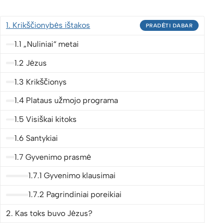
Krikščionybės ištakos
1. Krikščionybės ištakos
PRADĖTI DABAR
Kas toks buvo Jėzus?
1.1 „Nuliniai“ metai
Kodėl Jėzui reikėjo mirti?
1.2 Jėzus
Mirtis nugalėta
1.3 Krikščionys
1.4 Plataus užmojo programa
1.5 Visiškai kitoks
Perspėjimas
1.6 Santykiai
Norime iškart jus perspėti, kad šis kursas gali
1.7 Gyvenimo prasmė
jūsų gyvenimui padaryti išliekančią įtaką. Jeigu
1.7.1 Gyvenimo klausimai
nenorite keistis, nenorite sužinoti kažką naujo ar
1.7.2 Pagrindiniai poreikiai
patirti gyvenimą keičiančių dalykų... tuomet
2. Kas toks buvo Jėzus?
nedalyvaukite šiame kurse.