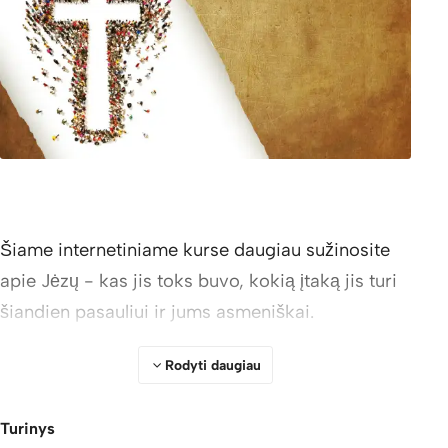
Šiame internetiniame kurse daugiau sužinosite
apie Jėzų - kas jis toks buvo, kokią įtaką jis turi
šiandien pasauliui ir jums asmeniškai.
Rodyti daugiau
Turinys
Kurse yra šios 4 temos: