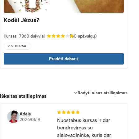
Kodėl Jėzus?
Kursas
7368 dalyviai
(60 apžvalgų)
VISI KURSAI
Pradėti dabar
Rodyti visus atsiliepimus
Iškeltas atsiliepimas
Adele
2026/01/18
Nuostabus kursas ir dar
bendravimas su
sielovadininke, kuris dar