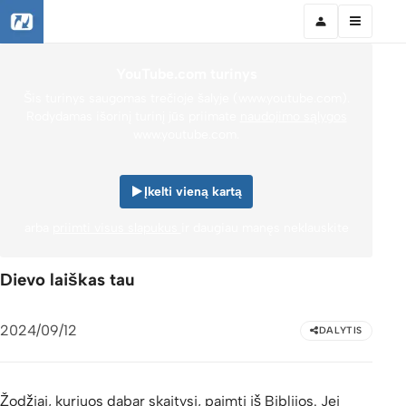
YouTube.com turinys
Šis turinys saugomas trečioje šalyje (www.youtube.com).
Rodydamas išorinį turinį jūs priimate
naudojimo sąlygos
www.youtube.com.
Įkelti vieną kartą
arba
priimti visus slapukus
ir daugiau manęs neklauskite
Dievo laiškas tau
2024/09/12
DALYTIS
Žodžiai, kuriuos dabar skaitysi, paimti iš Biblijos. Jei