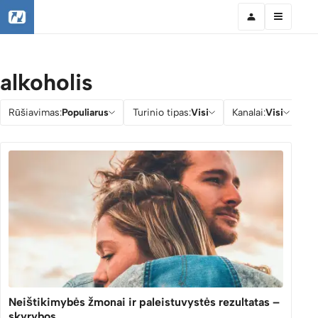
alkoholis
Rūšiavimas:
Populiarus
Turinio tipas:
Visi
Kanalai:
Visi
Įv
Neištikimybės žmonai ir paleistuvystės rezultatas –
skyrybos