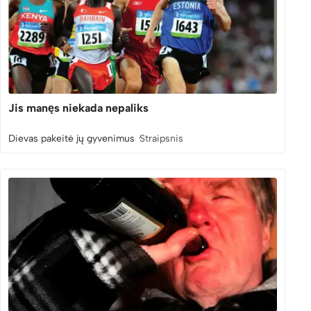
Jis manęs niekada nepaliks
Dievas pakeitė jų gyvenimus
Straipsnis