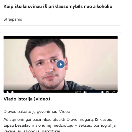
Kaip išsilaisvinau iš priklausomybės nuo alkoholio
Straipsnis
Vlado istorija (video)
Dievas pakeitė jų gyvenimus
Video
Aš sąmoningai pasirinkau atsukti Dievui nugarą. 12 klasėje
tapau besaikiu malonumų medžiotoju – seksas, pornografija,
vakarėliai, alkoholis, narkotikai…